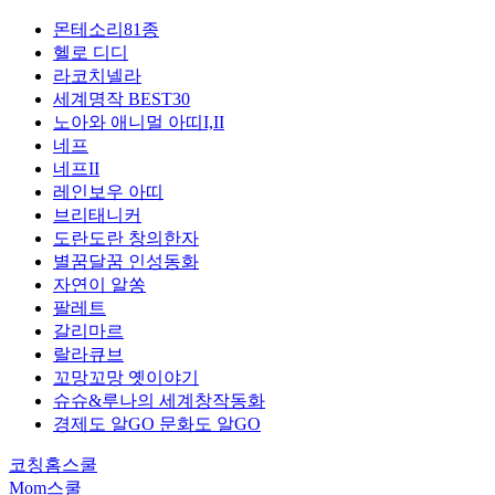
몬테소리81종
헬로 디디
라코치넬라
세계명작 BEST30
노아와 애니멀 아띠I,II
네프
네프II
레인보우 아띠
브리태니커
도란도란 창의한자
별꿈달꿈 인성동화
자연이 알쏭
팔레트
갈리마르
랄라큐브
꼬망꼬망 옛이야기
슈슈&루나의 세계창작동화
경제도 알GO 문화도 알GO
코칭홈스쿨
Mom스쿨