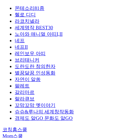
몬테소리81종
헬로 디디
라코치넬라
세계명작 BEST30
노아와 애니멀 아띠I,II
네프
네프II
레인보우 아띠
브리태니커
도란도란 창의한자
별꿈달꿈 인성동화
자연이 알쏭
팔레트
갈리마르
랄라큐브
꼬망꼬망 옛이야기
슈슈&루나의 세계창작동화
경제도 알GO 문화도 알GO
코칭홈스쿨
Mom스쿨