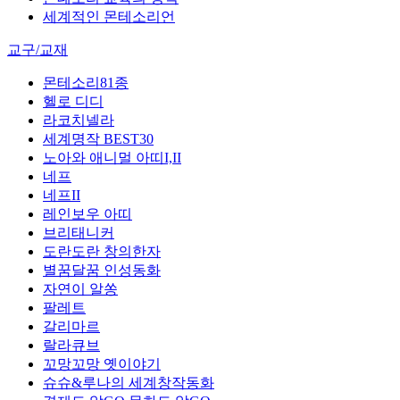
세계적인 몬테소리언
교구/교재
몬테소리81종
헬로 디디
라코치넬라
세계명작 BEST30
노아와 애니멀 아띠I,II
네프
네프II
레인보우 아띠
브리태니커
도란도란 창의한자
별꿈달꿈 인성동화
자연이 알쏭
팔레트
갈리마르
랄라큐브
꼬망꼬망 옛이야기
슈슈&루나의 세계창작동화