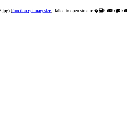
.jpg) [
function.getimagesize
]: failed to open str